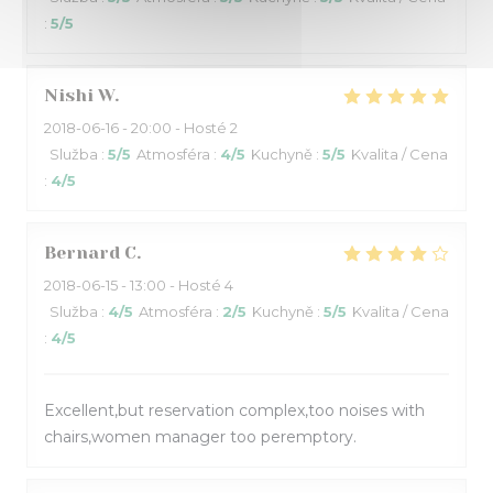
:
5
/5
Nishi
W
2018-06-16
- 20:00 - Hosté 2
Služba
:
5
/5
Atmosféra
:
4
/5
Kuchyně
:
5
/5
Kvalita / Cena
:
4
/5
Bernard
C
2018-06-15
- 13:00 - Hosté 4
Služba
:
4
/5
Atmosféra
:
2
/5
Kuchyně
:
5
/5
Kvalita / Cena
:
4
/5
Excellent,but reservation complex,too noises with
chairs,women manager too peremptory.