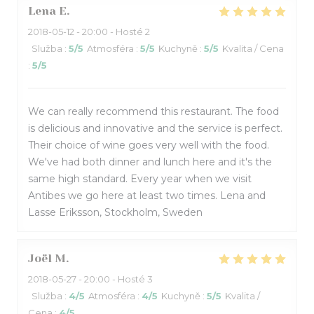
Lena
E
2018-05-12
- 20:00 - Hosté 2
Služba
:
5
/5
Atmosféra
:
5
/5
Kuchyně
:
5
/5
Kvalita / Cena
:
5
/5
We can really recommend this restaurant. The food
is delicious and innovative and the service is perfect.
Their choice of wine goes very well with the food.
We've had both dinner and lunch here and it's the
same high standard. Every year when we visit
Antibes we go here at least two times. Lena and
Lasse Eriksson, Stockholm, Sweden
Joël
M
2018-05-27
- 20:00 - Hosté 3
Služba
:
4
/5
Atmosféra
:
4
/5
Kuchyně
:
5
/5
Kvalita /
Cena
:
4
/5