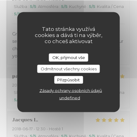
Služba
:
5
/5
Atmosféra
:
5
/5
Kuchyně
:
5
/5
Kvalita / Cena
:
5
/5
Tato stránka využívá
Great quality food, location and service! Real good
cookies a dává ti na výběr,
co chceš aktivovat
selection of wines to go with the chosen meals. Our
choice for many years while visiting Antibes. Thank
you it’s always a pleasure.
OK, přijmout vše
Odmítnout všechny cookies
patrick
S
Přizpůsobit
2018-06-16
- 20:30 - Hosté 6
Zásady ochrany osobních údajů
Služba
:
5
/5
Atmosféra
:
4
/5
Kuchyně
:
5
/5
Kvalita / Cena
undefined
:
5
/5
Jacques
L
2018-06-17
- 12:30 - Hosté 1
Služba
:
5
/5
Atmosféra
:
5
/5
Kuchyně
:
5
/5
Kvalita / Cena