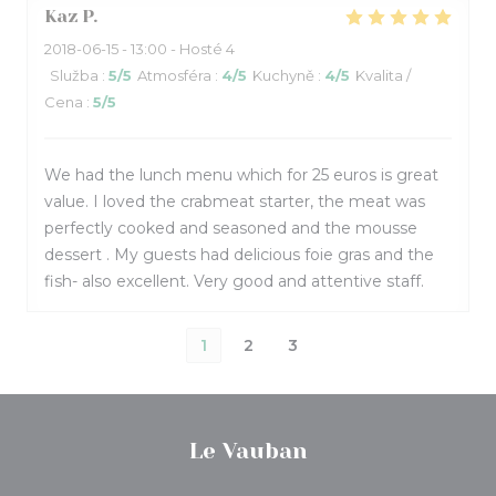
Kaz
P
2018-06-15
- 13:00 - Hosté 4
Služba
:
5
/5
Atmosféra
:
4
/5
Kuchyně
:
4
/5
Kvalita /
Cena
:
5
/5
We had the lunch menu which for 25 euros is great
value. I loved the crabmeat starter, the meat was
perfectly cooked and seasoned and the mousse
dessert . My guests had delicious foie gras and the
fish- also excellent. Very good and attentive staff.
1
2
3
Le Vauban