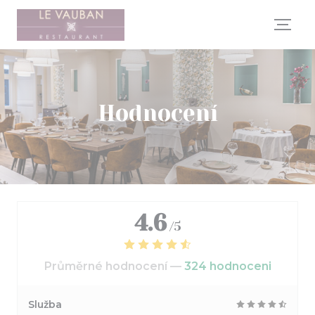
Panel pro správu cookies
Hodnocení
4.6
/5
Průměrné hodnocení —
324 hodnoceni
Služba