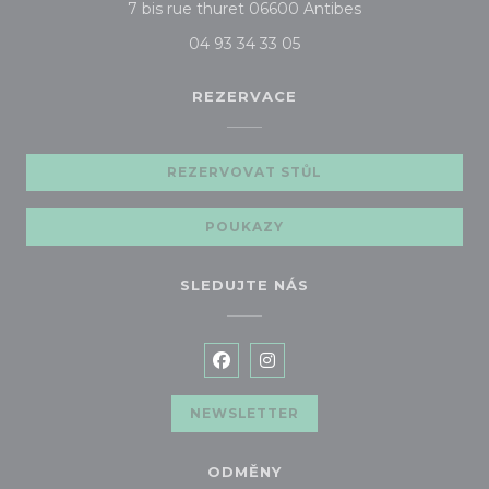
((otevře se v no
7 bis rue thuret 06600 Antibes
04 93 34 33 05
REZERVACE
REZERVOVAT STŮL
POUKAZY
SLEDUJTE NÁS
Facebook ((otevře se v novém 
Instagram ((otevře se v 
NEWSLETTER
ODMĚNY