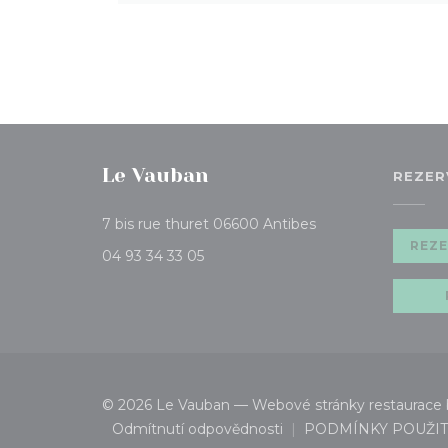
Le Vauban
REZER
((otevře se v nové
7 bis rue thuret 06600 Antibes
REZE
04 93 34 33 05
© 2026 Le Vauban — Webové stránky restaurace 
Odmítnutí odpovědnosti
PODMÍNKY POUŽIT
((otevře se v novém okně))
((otevře