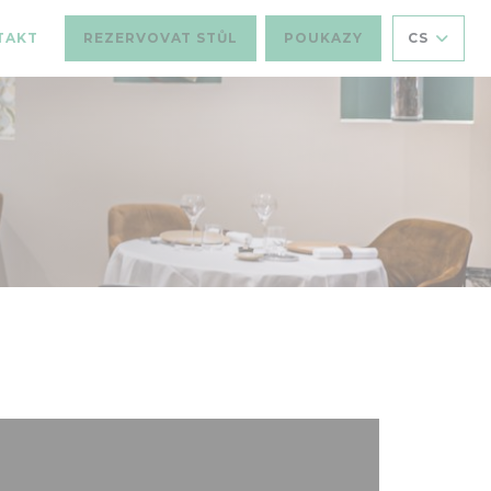
TAKT
REZERVOVAT STŮL
POUKAZY
CS