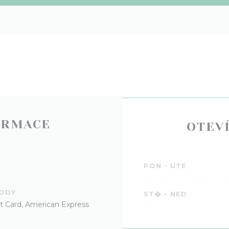
ORMACE
OTEV
PON
-
UTE
TODY
ST�
-
NED
it Card, American Express