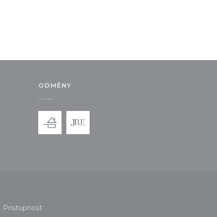
ODMĚNY
novém okně))
 se v novém okně))
Pristupnost
v novém okně))
((otevře se v novém okně))