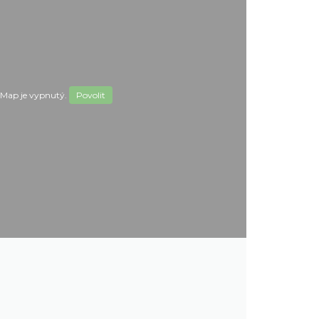
Map je vypnutý.
Povolit