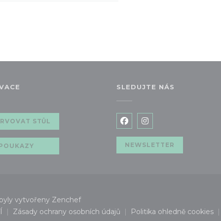
VACE
SLEDUJTE NÁS
m okně))
RVOVAT STŮL
Facebook ((otevře se v 
Instagram ((otevře
NEWSLETTER
POUKAZY
((otevře se v novém okně))
byly vytvořeny
Zenchef
Í
Zásady ochrany osobních údajů
Politika ohledně cookies
 se v novém okně))
((otevře se v novém okně))
((otevře se 