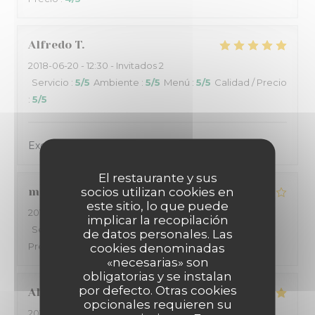
Alfredo
T
2018-06-20
- 12:30 - Invitados 2
Servicio
:
5
/5
Ambiente
:
5
/5
Menú
:
5
/5
Calidad / Precio
:
5
/5
Excellent as usual,
El restaurante y sus
socios utilizan cookies en
manes
G
este sitio, lo que puede
2018-06-17
- 20:30 - Invitados 2
implicar la recopilación
Servicio
:
4
/5
Ambiente
:
4
/5
Menú
:
4
/5
Calidad /
de datos personales. Las
Precio
:
4
/5
cookies denominadas
«necesarias» son
obligatorias y se instalan
por defecto. Otras cookies
Alfredo
T
opcionales requieren su
2018-06-17
- 19:30 - Invitados 2