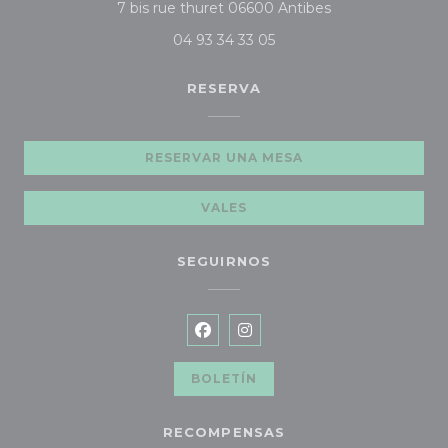
((abre en una nu
7 bis rue thuret 06600 Antibes
04 93 34 33 05
RESERVA
RESERVAR UNA MESA
VALES
SEGUIRNOS
Facebook ((abre en una nueva
Instagram ((abre en una 
BOLETÍN
RECOMPENSAS