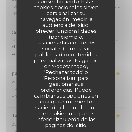
consentimiento. Estas
Servicio
:
5
/5
Ambiente
:
5
/5
Menú
:
5
/5
Calidad / Precio
cookies opcionales sirven
para analizar su
:
5
/5
navegación, medir la
audiencia del sitio,
ofrecer funcionalidades
Great quality food, location and service! Real good
(por ejemplo,
selection of wines to go with the chosen meals. Our
relacionadas con redes
choice for many years while visiting Antibes. Thank
sociales) o mostrar
you it’s always a pleasure.
publicidad o contenidos
personalizados. Haga clic
en 'Aceptar todo',
'Rechazar todo' o
patrick
S
'Personalizar' para
2018-06-16
- 20:30 - Invitados 6
gestionar sus
Servicio
:
5
/5
Ambiente
preferencias. Puede
:
4
/5
Menú
:
5
/5
Calidad /
cambiar sus opciones en
Precio
:
5
/5
cualquier momento
haciendo clic en el icono
de cookie en la parte
Jacques
L
inferior izquierda de las
2018-06-17
- 12:30 - Invitados 1
páginas del sitio.
Servicio
:
5
/5
Ambiente
:
5
/5
Menú
:
5
/5
Calidad / Precio