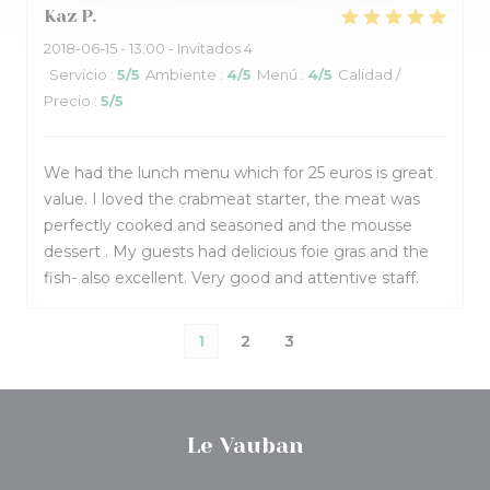
Kaz
P
2018-06-15
- 13:00 - Invitados 4
Servicio
:
5
/5
Ambiente
:
4
/5
Menú
:
4
/5
Calidad /
Precio
:
5
/5
We had the lunch menu which for 25 euros is great
value. I loved the crabmeat starter, the meat was
perfectly cooked and seasoned and the mousse
dessert . My guests had delicious foie gras and the
fish- also excellent. Very good and attentive staff.
1
2
3
Le Vauban