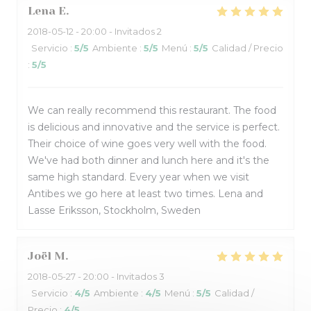
Lena
E
2018-05-12
- 20:00 - Invitados 2
Servicio
:
5
/5
Ambiente
:
5
/5
Menú
:
5
/5
Calidad / Precio
:
5
/5
We can really recommend this restaurant. The food
is delicious and innovative and the service is perfect.
Their choice of wine goes very well with the food.
We've had both dinner and lunch here and it's the
same high standard. Every year when we visit
Antibes we go here at least two times. Lena and
Lasse Eriksson, Stockholm, Sweden
Joël
M
2018-05-27
- 20:00 - Invitados 3
Servicio
:
4
/5
Ambiente
:
4
/5
Menú
:
5
/5
Calidad /
Precio
:
4
/5