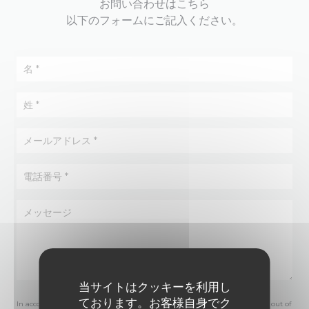
お問い合わせはこちら
以下のフォームにご記入ください。
当サイトはクッキーを利用し
ております。お客様自身でク
In accordance with data protection regulations, you have the right to opt out of