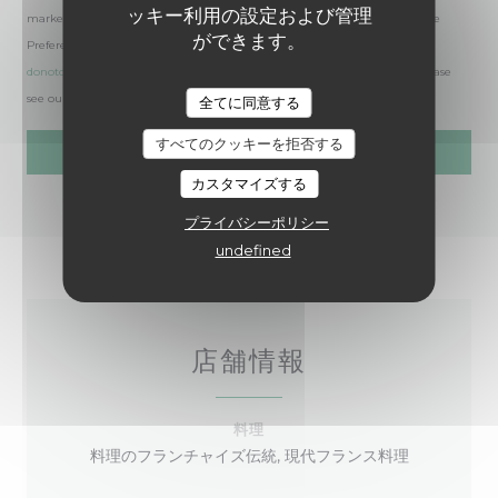
ッキー利用の設定および管理
marketing communications. UK residents can register with the Telephone
ができます。
Preference Service at
tpsonline.org.uk
. US residents can register at
donotcall.gov
. For more information about how we process your data, please
see our
privacy policy
.
全てに同意する
すべてのクッキーを拒否する
カスタマイズする
プライバシーポリシー
undefined
店舗情報
料理
料理のフランチャイズ伝統, 現代フランス料理