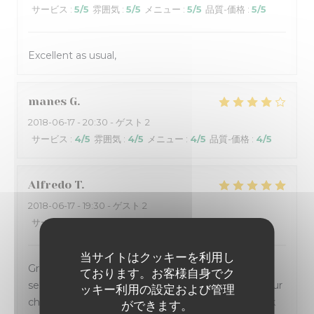
サービス
:
5
/5
雰囲気
:
5
/5
メニュー
:
5
/5
品質-価格
:
5
/5
Excellent as usual,
manes
G
2018-06-17
- 20:30 - ゲスト 2
サービス
:
4
/5
雰囲気
:
4
/5
メニュー
:
4
/5
品質-価格
:
4
/5
Alfredo
T
2018-06-17
- 19:30 - ゲスト 2
サービス
:
5
/5
雰囲気
:
5
/5
メニュー
:
5
/5
品質-価格
:
5
/5
当サイトはクッキーを利用し
Great quality food, location and service! Real good
ております。お客様自身でク
selection of wines to go with the chosen meals. Our
ッキー利用の設定および管理
choice for many years while visiting Antibes. Thank
ができます。