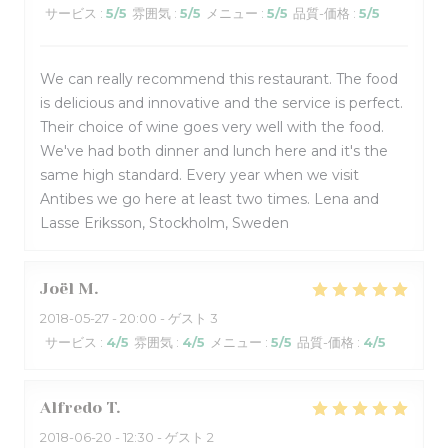
サービス
:
5
/5
雰囲気
:
5
/5
メニュー
:
5
/5
品質-価格
:
5
/5
We can really recommend this restaurant. The food
is delicious and innovative and the service is perfect.
Their choice of wine goes very well with the food.
We've had both dinner and lunch here and it's the
same high standard. Every year when we visit
Antibes we go here at least two times. Lena and
Lasse Eriksson, Stockholm, Sweden
Joël
M
2018-05-27
- 20:00 - ゲスト 3
サービス
:
4
/5
雰囲気
:
4
/5
メニュー
:
5
/5
品質-価格
:
4
/5
Alfredo
T
2018-06-20
- 12:30 - ゲスト 2