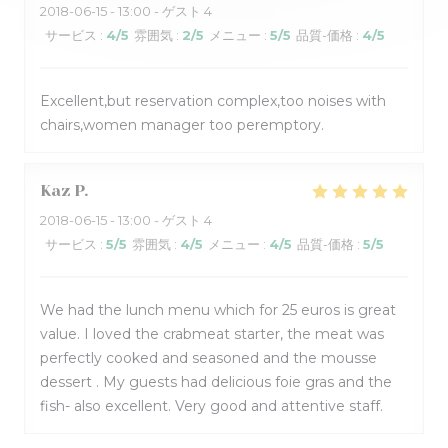
2018-06-15
- 13:00 - ゲスト 4
サービス
:
4
/5
雰囲気
:
2
/5
メニュー
:
5
/5
品質-価格
:
4
/5
Excellent,but reservation complex,too noises with
chairs,women manager too peremptory.
Kaz
P
2018-06-15
- 13:00 - ゲスト 4
サービス
:
5
/5
雰囲気
:
4
/5
メニュー
:
4
/5
品質-価格
:
5
/5
We had the lunch menu which for 25 euros is great
value. I loved the crabmeat starter, the meat was
perfectly cooked and seasoned and the mousse
dessert . My guests had delicious foie gras and the
fish- also excellent. Very good and attentive staff.