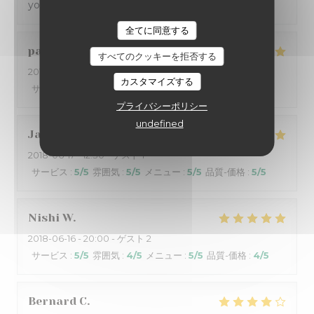
you it’s always a pleasure.
全てに同意する
patrick
S
すべてのクッキーを拒否する
2018-06-16
- 20:30 - ゲスト 6
カスタマイズする
サービス
:
5
/5
雰囲気
:
4
/5
メニュー
:
5
/5
品質-価格
:
5
/5
プライバシーポリシー
undefined
Jacques
L
2018-06-17
- 12:30 - ゲスト 1
サービス
:
5
/5
雰囲気
:
5
/5
メニュー
:
5
/5
品質-価格
:
5
/5
Nishi
W
2018-06-16
- 20:00 - ゲスト 2
サービス
:
5
/5
雰囲気
:
4
/5
メニュー
:
5
/5
品質-価格
:
4
/5
Bernard
C