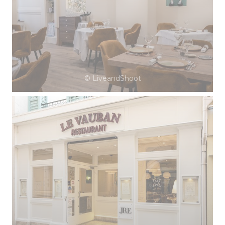
© LiveandShoot