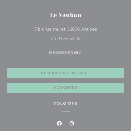
Le Vauban
((opent in een n
7 bis rue thuret 06600 Antibes
04 93 34 33 05
RESERVERING
RESERVEER EEN TAFEL
VOUCHERS
VOLG ONS
Facebook ((opent in een nieuw
Instagram ((opent in een