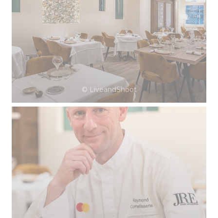
© LiveandShoot