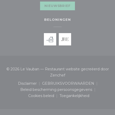
NIEUWSBRIEF
BELONINGEN
© 2026 Le Vauban — Restaurant website gecreëerd door
((opent in een nieuw venste
Zenchef
Disclaimer
GEBRUIKSVOORWAARDEN
((opent in een nieuw venster))
((opent in een nieuw ven
Beleid bescherming persoonsgegevens
((opent in een nieuw venster))
Cookies beleid
Toegankelijkheid
((opent in een nieuw venster))
((opent in een nieuw v