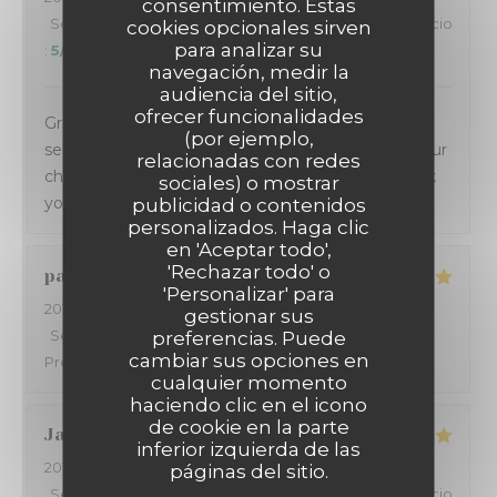
consentimiento. Estas
Servicio
:
5
/5
Ambiente
:
5
/5
Menú
:
5
/5
Calidad / Precio
cookies opcionales sirven
para analizar su
:
5
/5
navegación, medir la
audiencia del sitio,
ofrecer funcionalidades
Great quality food, location and service! Real good
(por ejemplo,
selection of wines to go with the chosen meals. Our
relacionadas con redes
choice for many years while visiting Antibes. Thank
sociales) o mostrar
you it’s always a pleasure.
publicidad o contenidos
personalizados. Haga clic
en 'Aceptar todo',
'Rechazar todo' o
patrick
S
'Personalizar' para
2018-06-16
- 20:30 - Invitados 6
gestionar sus
Servicio
:
5
/5
Ambiente
preferencias. Puede
:
4
/5
Menú
:
5
/5
Calidad /
cambiar sus opciones en
Precio
:
5
/5
cualquier momento
haciendo clic en el icono
de cookie en la parte
Jacques
L
inferior izquierda de las
2018-06-17
- 12:30 - Invitados 1
páginas del sitio.
Servicio
:
5
/5
Ambiente
:
5
/5
Menú
:
5
/5
Calidad / Precio