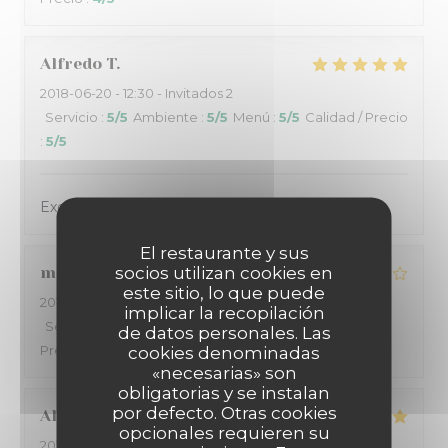
Alfredo
T
2018-06-20
- 12:30 - Invitados 2
Servicio
:
5
/5
Ambiente
:
5
/5
Menú
:
5
/5
Calidad / Precio
:
5
/5
Excellent as usual,
El restaurante y sus
socios utilizan cookies en
manes
G
este sitio, lo que puede
2018-06-17
- 20:30 - Invitados 2
implicar la recopilación
Servicio
:
4
/5
Ambiente
:
4
/5
Menú
:
4
/5
Calidad /
de datos personales. Las
Precio
:
4
/5
cookies denominadas
«necesarias» son
obligatorias y se instalan
por defecto. Otras cookies
Alfredo
T
opcionales requieren su
2018-06-17
- 19:30 - Invitados 2