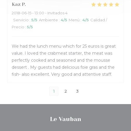
Kaz
P
2018-06-15
- 13:00 - Invitados 4
Servicio
:
5
/5
Ambiente
:
4
/5
Menú
:
4
/5
Calidad /
Precio
:
5
/5
We had the lunch menu which for 25 euros is great
value. I loved the crabmeat starter, the meat was
perfectly cooked and seasoned and the mousse
dessert . My guests had delicious foie gras and the
fish- also excellent. Very good and attentive staff.
1
2
3
Le Vauban