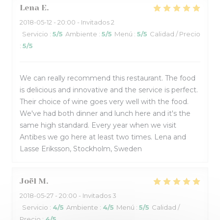
Lena
E
2018-05-12
- 20:00 - Invitados 2
Servicio
:
5
/5
Ambiente
:
5
/5
Menú
:
5
/5
Calidad / Precio
:
5
/5
We can really recommend this restaurant. The food
is delicious and innovative and the service is perfect.
Their choice of wine goes very well with the food.
We've had both dinner and lunch here and it's the
same high standard. Every year when we visit
Antibes we go here at least two times. Lena and
Lasse Eriksson, Stockholm, Sweden
Joël
M
2018-05-27
- 20:00 - Invitados 3
Servicio
:
4
/5
Ambiente
:
4
/5
Menú
:
5
/5
Calidad /
Precio
:
4
/5