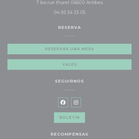
((abre en una nu
7 bis rue thuret 06600 Antibes
04 93 34 33 05
RESERVA
RESERVAR UNA MESA
VALES
SEGUIRNOS
Facebook ((abre en una nueva
Instagram ((abre en una 
BOLETÍN
RECOMPENSAS