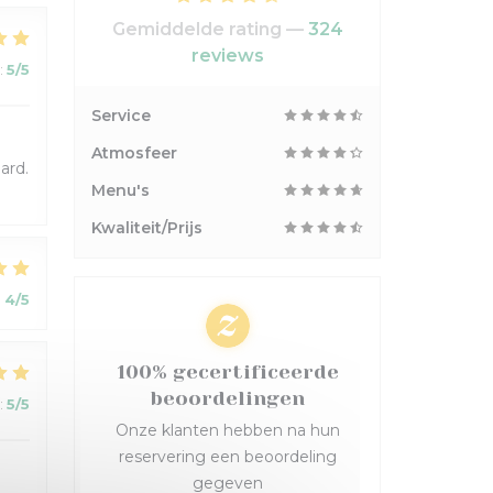
Gemiddelde rating —
324
reviews
:
5
/5
Service
Atmosfeer
ard.
Menu's
Kwaliteit/Prijs
:
4
/5
100% gecertificeerde
beoordelingen
:
5
/5
Onze klanten hebben na hun
reservering een beoordeling
gegeven