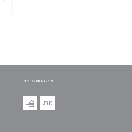
ery
BELONINGEN
 nieuw venster))
in een nieuw venster))