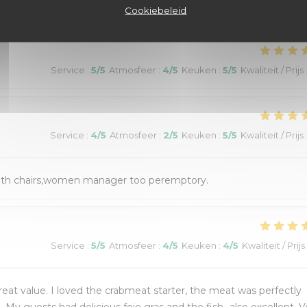
Service
:
5
/5
Atmosfeer
:
5
/5
Keuken
:
5
/5
Kwaliteit / Prijs
Cookiebeleid
Service
:
5
/5
Atmosfeer
:
4
/5
Keuken
:
5
/5
Kwaliteit / Prijs
Service
:
4
/5
Atmosfeer
:
2
/5
Keuken
:
5
/5
Kwaliteit / Prijs
 with chairs,women manager too peremptory.
Service
:
5
/5
Atmosfeer
:
4
/5
Keuken
:
4
/5
Kwaliteit / Prijs
eat value. I loved the crabmeat starter, the meat was perfectly