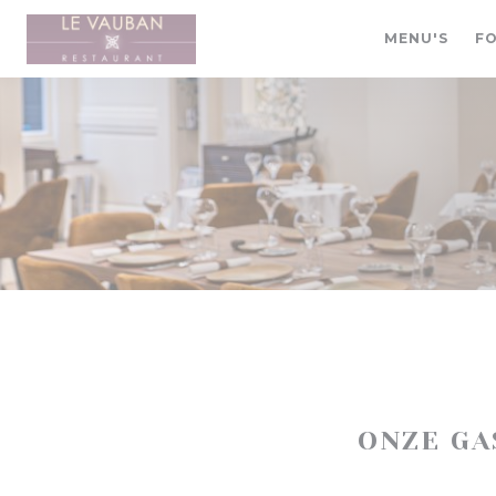
Cookies beheer paneel
MENU'S
FO
ONZE G