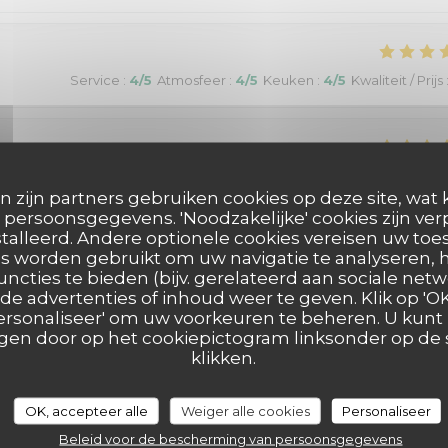
Service
:
4
/5
Atmosfeer
:
4
/5
Keuken
:
4
/5
Kwaliteit / Prijs
Service
:
5
/5
Atmosfeer
:
5
/5
Keuken
:
5
/5
Kwaliteit / Prijs
n zijn partners gebruiken cookies op deze site, wat 
persoonsgegevens. 'Noodzakelijke' cookies zijn ve
talleerd. Andere optionele cookies vereisen uw t
good selection of wines to go with the chosen meals. Our choice f
s worden gebruikt om uw navigatie te analyseren, h
s always a pleasure.
uncties te bieden (bijv. gerelateerd aan sociale netw
e advertenties of inhoud weer te geven. Klik op 'OK,
 'Personaliseer' om uw voorkeuren te beheren. U kunt
en door op het cookiepictogram linksonder op de s
klikken.
Service
:
5
/5
Atmosfeer
:
4
/5
Keuken
:
5
/5
Kwaliteit / Prijs
OK, accepteer alle
Weiger alle cookies
Personaliseer
Beleid voor de bescherming van persoonsgegevens