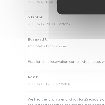
2018-06-17
- 12:30 - Gasten 1
Nishi
W
2018-06-16
- 20:00 - Gasten 2
Bernard
C
2018-06-15
- 13:00 - Gasten 4
Excellent,but reservation complex,too noises
Kaz
P
2018-06-15
- 13:00 - Gasten 4
We had the lunch menu which for 25 euros is gr