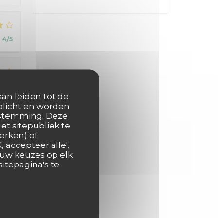
:
4
/5
:
5
/5
kan leiden tot de
rplicht en worden
oestemming. Deze
or
et sitepubliek te
erken) of
 accepteer alle',
 uw keuzes op elk
itepagina's te
:
5
/5