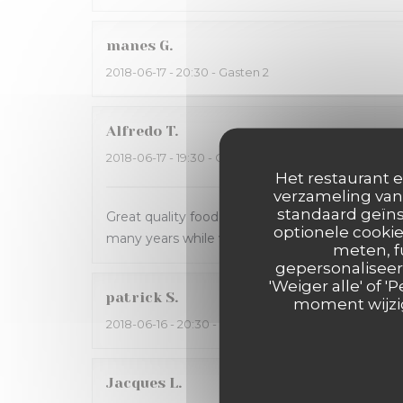
manes
G
2018-06-17
- 20:30 - Gasten 2
Alfredo
T
2018-06-17
- 19:30 - Gasten 2
Het restaurant e
verzameling van 
standaard geïns
Great quality food, location and service! Real 
optionele cookie
many years while visiting Antibes. Thank you it’
meten, f
gepersonaliseerd
'Weiger alle' of
patrick
S
moment wijzig
2018-06-16
- 20:30 - Gasten 6
Jacques
L