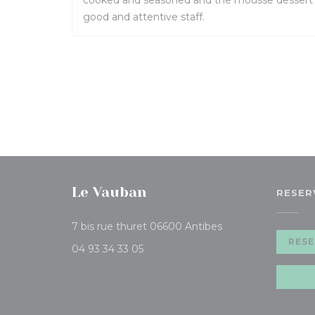
cooked and seasoned and the mousse dessert . M
good and attentive staff.
Le Vauban
RESER
((opent in een nieu
7 bis rue thuret 06600 Antibes
RESE
04 93 34 33 05