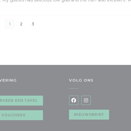
y guests had delicious foie gras and the fish- also excellent. V
1
2
3
VERING
VOLG ONS
w venster))
RVEER EEN TAFEL
Facebook ((opent in een
Instagram ((opent 
NIEUWSBRIEF
VOUCHERS