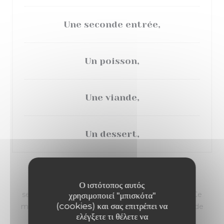
Une seconde entrée,
Un poisson,
Une viande,
Un dessert,
FORMULE DU MIDI
Ο ιστότοπος αυτός
servit du mercredi au dimanche (hors jour fériés) Ce
χρησιμοποιεί "μπισκότα"
(cookies) και σας επιτρέπει να
menu est donné à titre indicatif, il est succeptible de
ελέγξετε τι θέλετε να
changer en fonction du marché