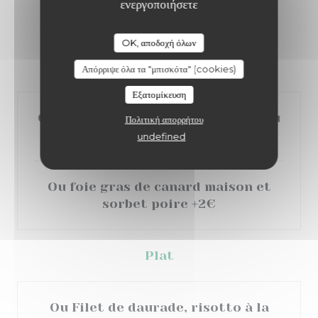
ενεργοποιήσετε
32,00 EUR
OK, αποδοχή όλων
Entrée
Απόρριψε όλα τα "μπισκότα" (cookies)
Εξατομίκευση
Ou tartare de thon émulsion à l’eau
Πολιτική απορρήτου
de tomates
undefined
Ou foie gras de canard maison et
sorbet poire +2€
Plat
Ou Filet de daurade, risotto à la