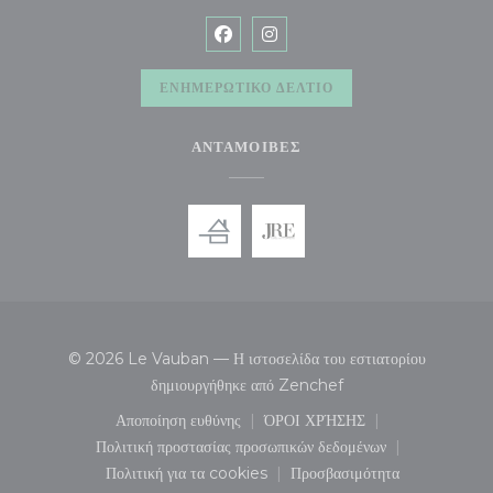
Facebook ((ανοίγει σε νέο παράθυρ
Instagram ((ανοίγει σε νέο π
ΕΝΗΜΕΡΩΤΙΚΌ ΔΕΛΤΊΟ
ΑΝΤΑΜΟΙΒΈΣ
© 2026 Le Vauban — Η ιστοσελίδα του εστιατορίου
((ανοίγει σε νέο παράθυ
δημιουργήθηκε από
Zenchef
Αποποίηση ευθύνης
ΌΡΟΙ ΧΡΉΣΗΣ
((ανοίγει σε νέο παράθυρο))
((ανοίγει σε νέο παράθυρο
Πολιτική προστασίας προσωπικών δεδομένων
((ανοίγει σε νέο παράθυρο))
Πολιτική για τα cookies
Προσβασιμότητα
((ανοίγει σε νέο παράθυρο))
((ανοίγει σε νέο παράθυ