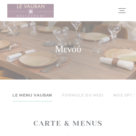
Πίνακας διαχείρισης "Μπισκότων" (Cookies)
Μενού
LE MENU VAUBAN
FORMULE DU MIDI
NOS SPÉC
CARTE & MENUS