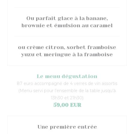
Ou parfait glace à la banane,
brownie et émulsion au caramel
ou crème citron, sorbet framboise
yuzu et meringue à la framboise
Le menu dégustation
87 euro accompagné de 4 verres de vin assortis
(Menu servi pour l’ensemble de la table jusqu’à
13h30 et 21h30)
59,00 EUR
Une première entrée