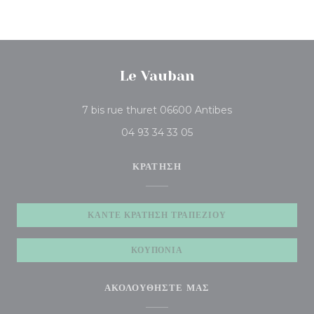
Le Vauban
((ανοίγει σε νέο παρ
7 bis rue thuret 06600 Antibes
04 93 34 33 05
ΚΡΆΤΗΣΗ
ΚΆΝΤΕ ΚΡΆΤΗΣΗ ΤΡΑΠΕΖΙΟΎ
ΚΟΥΠΌΝΙΑ
ΑΚΟΛΟΥΘΉΣΤΕ ΜΑΣ