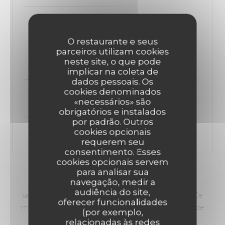
Une seconde entrée,
O restaurante e seus
parceiros utilizam cookies
Un poisson,
neste site, o que pode
implicar na coleta de
dados pessoais. Os
cookies denominados
Une viande,
«necessários» são
obrigatórios e instalados
por padrão. Outros
cookies opcionais
Un dessert,
requerem seu
consentimento. Esses
cookies opcionais servem
para analisar sua
FORMULE DU MIDI
navegação, medir a
audiência do site,
servit du mercredi au dimanche (hors jour fériés) Ce
oferecer funcionalidades
menu est donné à titre indicatif, il est succeptible de
(por exemplo,
changer en fonction du marché
relacionadas às redes