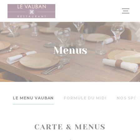
Painel de Gerenciamento de Cookies
Menus
LE MENU VAUBAN
FORMULE DU MIDI
NOS SPÉC
CARTE & MENUS