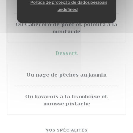
tomate confite
Política de proteção de dados pessoais
undefined
Ou Cabecero de porc et polenta à la
moutarde
Dessert
Ou nage de pêches au jasmin
Ou bavarois à la framboise et
mousse pistache
NOS SPÉCIALITÉS