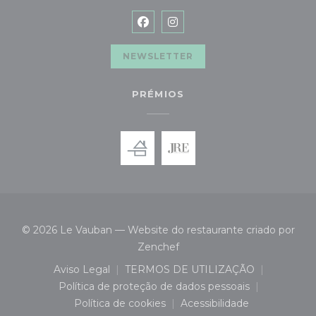
Facebook ((abre numa nova jan
Instagram ((abre numa no
NEWSLETTER
PRÉMIOS
© 2026 Le Vauban — Website do restaurante criado por
((abre numa nova janela))
Zenchef
Aviso Legal
TERMOS DE UTILIZAÇÃO
((abre numa nova janela))
((abre numa nova janela)
Política de proteção de dados pessoais
((abre numa nova janela))
Política de cookies
Acessibilidade
((abre numa nova janela))
((abre numa nova jan